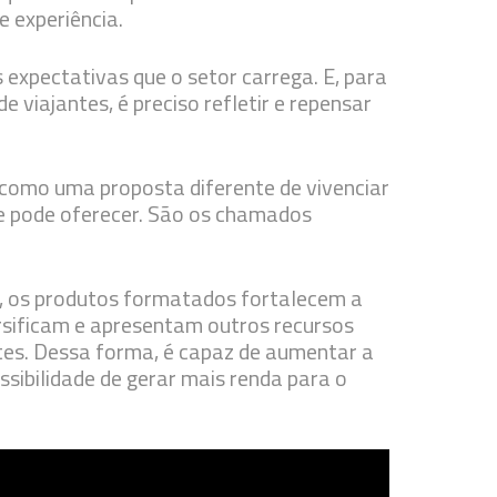
e experiência.
expectativas que o setor carrega. E, para
e viajantes, é preciso refletir e repensar
a: como uma proposta diferente de vivenciar
le pode oferecer. São os chamados
, os produtos formatados fortalecem a
versificam e apresentam outros recursos
ntes. Dessa forma, é capaz de aumentar a
sibilidade de gerar mais renda para o