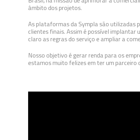
Brasil, na missão de aprimorar a comercia
âmbito dos projetos.
As plataformas da Sympla são utilizadas p
clientes finais. Assim é possível implanta
claro as regras do serviço e ampliar a come
Nosso objetivo é gerar renda para os empr
estamos muito felizes em ter um parceiro