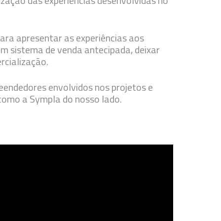
lização das experiências desenvolvidas no
ara apresentar as experiências aos
r um sistema de venda antecipada, deixar
rcialização.
eendedores envolvidos nos projetos e
 como a Sympla do nosso lado.