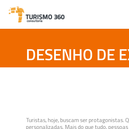
Skip
to
main
content
DESENHO DE E
Turistas, hoje, buscam ser protagonistas. 
personalizadas. Mais do que tudo, pessoas