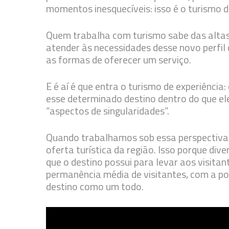
momentos inesquecíveis: isso é o turismo d
Quem trabalha com turismo sabe das altas 
atender às necessidades desse novo perfil d
as formas de oferecer um serviço.
E é aí é que entra o turismo de experiênci
esse determinado destino dentro do que e
“aspectos de singularidades”.
Quando trabalhamos sob essa perspectiva
oferta turística da região. Isso porque di
que o destino possui para levar aos visita
permanência média de visitantes, com a pos
destino como um todo.