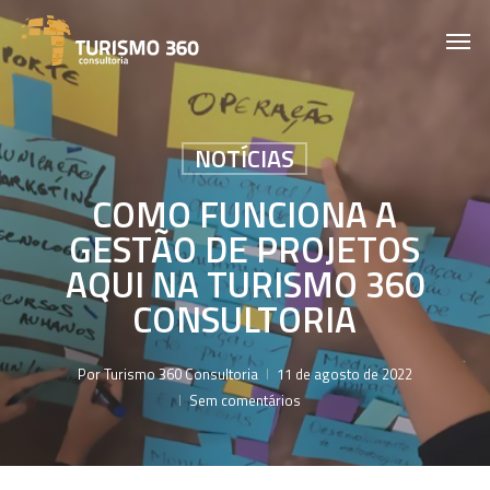
Skip
Men
to
main
content
NOTÍCIAS
COMO FUNCIONA A
GESTÃO DE PROJETOS
AQUI NA TURISMO 360
CONSULTORIA
Por
Turismo 360 Consultoria
11 de agosto de 2022
Sem comentários