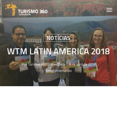
Skip
Men
to
main
content
NOTÍCIAS
WTM LATIN AMERICA 2018
Por
Turismo 360 Consultoria
6 de abril de 2018
Sem comentários