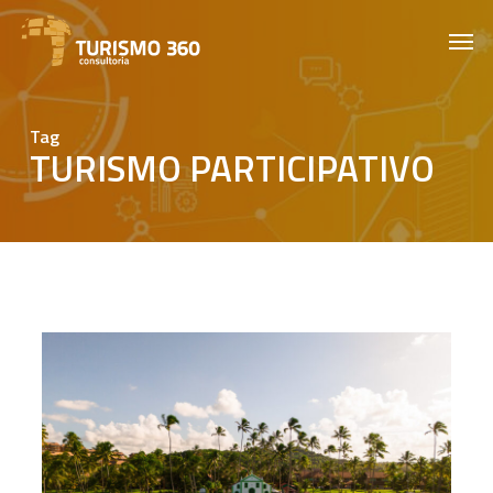
Skip
Men
to
main
content
Tag
TURISMO PARTICIPATIVO