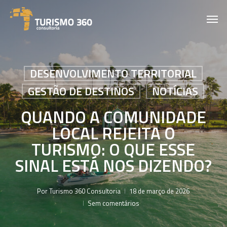
Skip
Men
to
main
content
DESENVOLVIMENTO TERRITORIAL
GESTÃO DE DESTINOS
NOTÍCIAS
QUANDO A COMUNIDADE
LOCAL REJEITA O
TURISMO: O QUE ESSE
SINAL ESTÁ NOS DIZENDO?
Por
Turismo 360 Consultoria
18 de março de 2026
Sem comentários