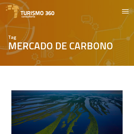
Skip
Men
to
main
content
Tag
MERCADO DE CARBONO