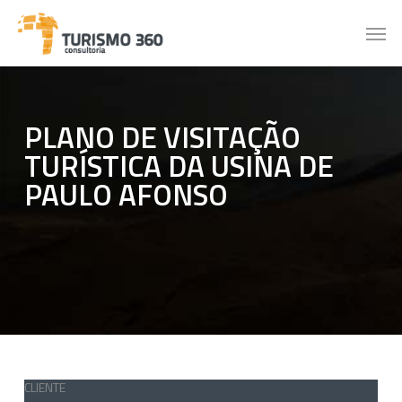
Skip
Men
to
main
content
PLANO DE VISITAÇÃO
TURÍSTICA DA USINA DE
PAULO AFONSO
CLIENTE