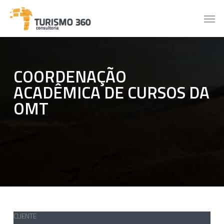
Skip
Men
to
main
content
COORDENAÇÃO
ACADÊMICA DE CURSOS DA
OMT
CLIENTE