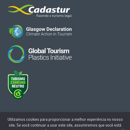
Utilizamos cookies para proporcionar a melhor experiência no nosso
site. Se você continuar a usar este site, assumiremos que você está
© Turismo 360 Consultoria - Todos os direitos reservados. Site