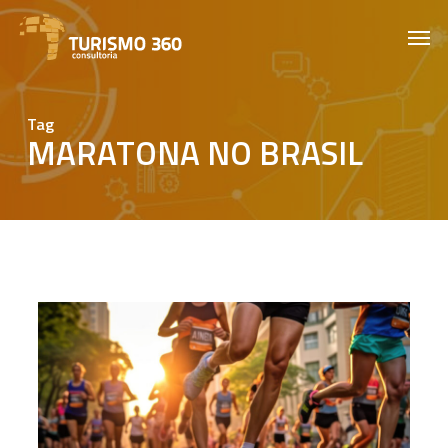
Skip
Men
to
main
content
Tag
MARATONA NO BRASIL