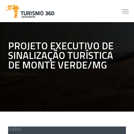
Skip
Men
to
main
content
PROJETO EXECUTIVO DE
SINALIZAÇÃO TURÍSTICA
DE MONTE VERDE/MG
CLIENTE