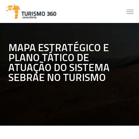
Skip
Men
to
main
content
MAPA ESTRATÉGICO E
PLANO TÁTICO DE
ATUAÇÃO DO SISTEMA
SEBRAE NO TURISMO